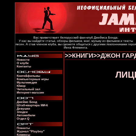
Вас приветствует белорусский фан-клуб Джеймса Бонда.
У нас вы найдёте статьи, обзоры фильмов, книг, музыку из фильмов и тексты
песен. А став членом клуба, вы сможете общаться с другими поклонниками геро
Йена Флеминга.
>>КНИГИ>>ДЖОН ГАР
Новости
О клубе
Контакты
ЛИЦ
Книги&фильмы
Компьютерные игры
Мультимедия
Юмор
Читальный зал
Интернет-магазин
Джеймс Бонд
Штаб-квартира МИ-6
Девушки
Злодеи
Автомобили
Отдел Q
Плакаты
Журнал "Playboy"
Комиксы