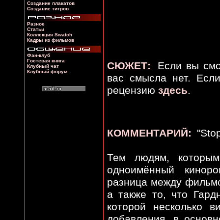
Создание плакатов
Создание титров
Разное
Статьи
Коллекция Swatch
Кадры из фильмов
Фан-клуб
Гостевая книга
СЮЖЕТ:
Если вы смо
Клубный чат
Клубный форум
вас смысла нет. Есл
рецензию
здесь
.
КОММЕНТАРИЙ:
"Stop
Тем людям, которым
одноимённый киноро
разница между фильмо
а также то, что Гард
которой несколько в
добавления, в основ