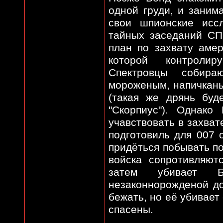
одной груди, и заним
свои шпионские исс
тайных заседаний СП
план по захвату аме
которой контролир
Спектровцы собира
мороженым, напичкан
(такая же дрянь буд
"Скорпиус"). Однак
учавствовать в захват
подготовиль для 007 
придёться побывать по
войска сопротивляют
затем убивает Б
незаконнорожденой до
бежать, но её убивает
спасены.