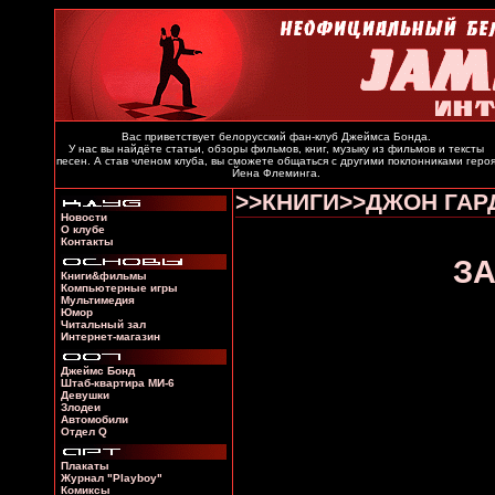
Вас приветствует белорусский фан-клуб Джеймса Бонда.
У нас вы найдёте статьи, обзоры фильмов, книг, музыку из фильмов и тексты
песен. А став членом клуба, вы сможете общаться с другими поклонниками геро
Йена Флеминга.
>>КНИГИ>>ДЖОН ГАР
Новости
О клубе
Контакты
ЗА
Книги&фильмы
Компьютерные игры
Мультимедия
Юмор
Читальный зал
Интернет-магазин
Джеймс Бонд
Штаб-квартира МИ-6
Девушки
Злодеи
Автомобили
Отдел Q
Плакаты
Журнал "Playboy"
Комиксы