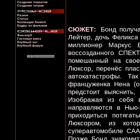
Создание плакатов
Создание титров
Разное
Статьи
Коллекция Swatch
Кадры из фильмов
СЮЖЕТ:
Бонд получа
Фан-клуб
Лейтер, дочь Феликса
Гостевая книга
Клубный чат
миллионер Маркус Б
Клубный форум
воссозданного СПЕКТ
помешанный на свое
Люксор, перенёс плас
автокатастрофы. Та
француженка Нена (о
предстоит выяснить,
Изображая из себя 
направляются в Нью
приходиться потягат
Люксором, из кото
суперавтомобиле СААБ
Позже Бонд знакомит